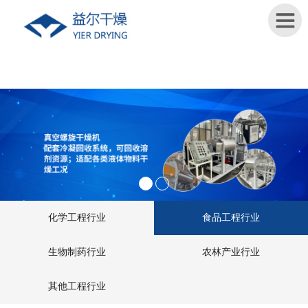
首
页
关
于
我
们
新
化学工程行业
食品工程行业
闻
资
生物制药行业
农林产业行业
讯
其他工程行业
产
品