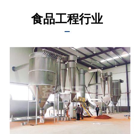
中
心
食品工程行业
工
程
案
例
客
服
服
务
联
系
我
们