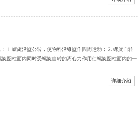
1. 螺旋沿壁公转，使物料沿锥壁作圆周运动； 2. 螺旋自转
到螺旋圆柱面内同时受螺旋自转的离心力作用使螺旋圆柱面内的一
详细介绍