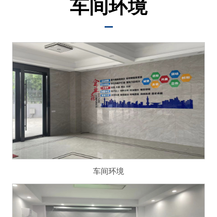
车间环境
中
心
工
程
案
例
客
服
服
务
联
系
我
车间环境
们