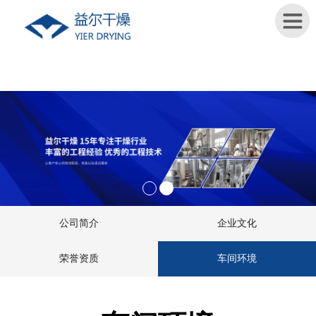
首
页
关
于
我
们
新
公司简介
企业文化
闻
资
荣誉资质
车间环境
讯
产
品