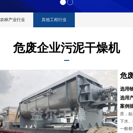
农林产业行业
其他工程行业
危废企业污泥干燥机
危
选用物
选用产
案例
质，如
下水、
一般都