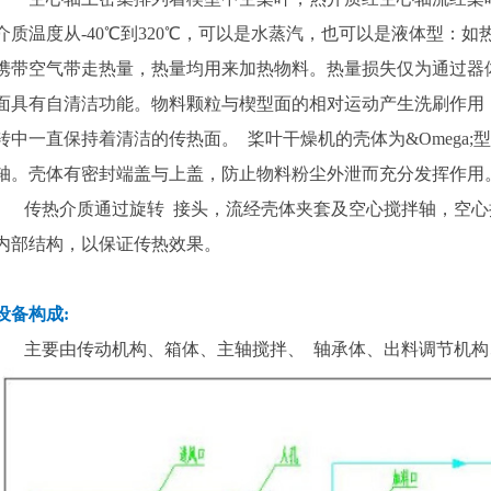
介质温度从-40℃到320℃，可以是水蒸汽，也可以是液体型：
携带空气带走热量，热量均用来加热物料。热量损失仅为通过器
面具有自清洁功能。物料颗粒与楔型面的相对运动产生洗刷作用
转中一直保持着清洁的传热面。 桨叶干燥机的壳体为&Omega
轴。壳体有密封端盖与上盖，防止物料粉尘外泄而充分发挥作用
传热介质通过旋转 接头，流经壳体夹套及空心搅拌轴，空心
内部结构，以保证传热效果。
设备构成:
主要由传动机构、箱体、主轴搅拌、 轴承体、出料调节机构