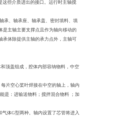
头是这些介质进出的接口。运行时主轴搅
由轴承、轴承座、轴承盖、密封填料、填
体是主轴主要支撑点且作为轴向移动的
轴承体除提供主轴的承力点外，主轴可
构腔体和顶盖组成，腔体内部容纳物料，中空
桨叶轴，每片空心桨叶焊接在中空的轴上，轴内
能是：进输送物料；搅拌混合物料 ；加
和气体G型两种。轴内设置了芯管将进入
合。