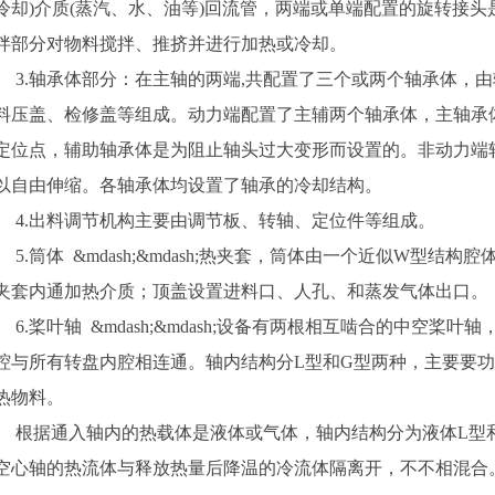
冷却)介质(蒸汽、水、油等)回流管，两端或单端配置的旋转接
拌部分对物料搅拌、推挤并进行加热或冷却。
3.轴承体部分：在主轴的两端,共配置了三个或两个轴承体，
料压盖、检修盖等组成。动力端配置了主辅两个轴承体，主轴承
定位点，辅助轴承体是为阻止轴头过大变形而设置的。非动力端
以自由伸缩。各轴承体均设置了轴承的冷却结构。
4.出料调节机构主要由调节板、转轴、定位件等组成。
5.筒体 &mdash;&mdash;热夹套，筒体由一个近似W型结
夹套内通加热介质；顶盖设置进料口、人孔、和蒸发气体出口。
6.桨叶轴 &mdash;&mdash;设备有两根相互啮合的中空
腔与所有转盘内腔相连通。轴内结构分L型和G型两种，主要要功
热物料。
根据通入轴内的热载体是液体或气体，轴内结构分为液体L型
空心轴的热流体与释放热量后降温的冷流体隔离开，不不相混