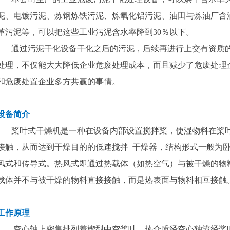
泥、电镀污泥、炼钢炼铁污泥、炼氧化铝污泥、油田与炼油厂含
革污泥等，可以把这些工业污泥含水率降到30％以下。
通过污泥干化设备干化之后的污泥，后续再进行上交有资质的
处理，不仅能大大降低企业危废处理成本，而且减少了危废处理
和危废处置企业多方共赢的事情。
设备简介
桨叶式干燥机是一种在设备内部设置搅拌桨，使湿物料在桨叶
接触，从而达到干燥目的的低速搅拌 干燥器，结构形式一般为
风式和传导式。热风式即通过热载体（如热空气）与被干燥的物
载体并不与被干燥的物料直接接触，而是热表面与物料相互接触
工作原理
空心轴上密集排列着楔型中空桨叶，热介质经空心轴流经桨叶